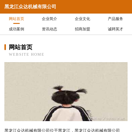
黑龙江众达机械有限公司
网站首页
企业简介
企业文化
产品服务
成功案例
资讯动态
招商加盟
诚聘英才
网站首页
WEBSITE HOME
黑龙江众达机械有限公司位于黑龙江，黑龙江众达机械有限公司