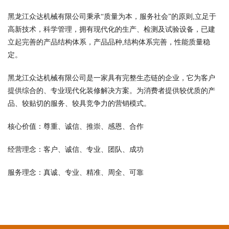
黑龙江众达机械有限公司秉承“质量为本，服务社会”的原则,立足于
高新技术，科学管理，拥有现代化的生产、检测及试验设备，已建
立起完善的产品结构体系，产品品种,结构体系完善，性能质量稳
定。
黑龙江众达机械有限公司是一家具有完整生态链的企业，它为客户
提供综合的、专业现代化装修解决方案。为消费者提供较优质的产
品、较贴切的服务、较具竞争力的营销模式。
核心价值：尊重、诚信、推崇、感恩、合作
经营理念：客户、诚信、专业、团队、成功
服务理念：真诚、专业、精准、周全、可靠